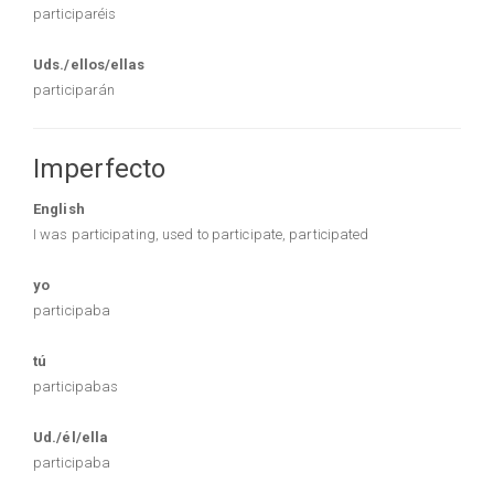
participaréis
Uds./ellos/ellas
participarán
Imperfecto
English
I was participating, used to participate, participated
yo
participaba
tú
participabas
Ud./él/ella
participaba