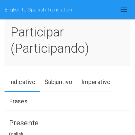
English to Spanish Translation
Participar
(participando)
Indicativo
Subjuntivo
Imperativo
Frases
Presente
English