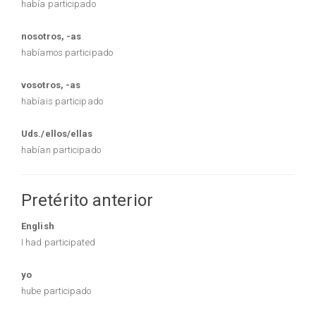
había participado
nosotros, -as
habíamos participado
vosotros, -as
habíais participado
Uds./ellos/ellas
habían participado
Pretérito anterior
English
I had participated
yo
hube participado