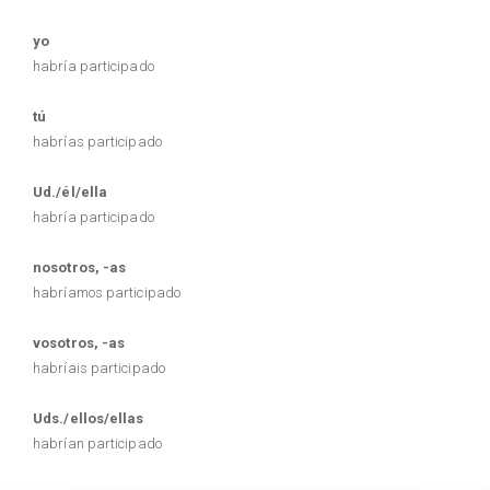
yo
habría participado
tú
habrías participado
Ud./él/ella
habría participado
nosotros, -as
habríamos participado
vosotros, -as
habríais participado
Uds./ellos/ellas
habrían participado