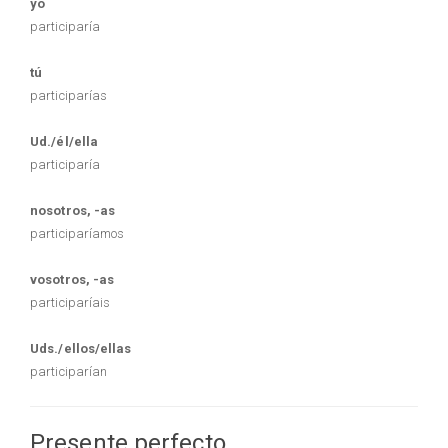
yo
participaría
tú
participarías
Ud./él/ella
participaría
nosotros, -as
participaríamos
vosotros, -as
participaríais
Uds./ellos/ellas
participarían
Presente perfecto