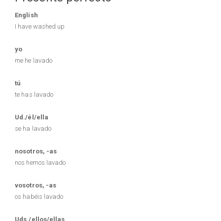
English
I have washed up
yo
me he lavado
tú
te has lavado
Ud./él/ella
se ha lavado
nosotros, -as
nos hemos lavado
vosotros, -as
os habéis lavado
Uds./ellos/ellas