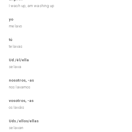
I wash up, am washing up
yo
me lavo
tú
te lavas
Ud./él/ella
se lava
nosotros, -as
nos lavamos
vosotros, -as
os laváis
Uds./ellos/ellas
se lavan