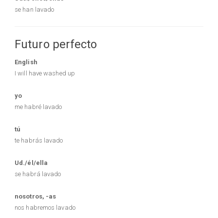
se han lavado
Futuro perfecto
English
I will have washed up
yo
me habré lavado
tú
te habrás lavado
Ud./él/ella
se habrá lavado
nosotros, -as
nos habremos lavado