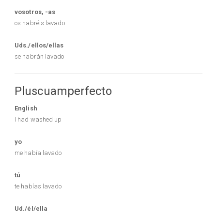
vosotros, -as
os habréis lavado
Uds./ellos/ellas
se habrán lavado
Pluscuamperfecto
English
I had washed up
yo
me había lavado
tú
te habías lavado
Ud./él/ella