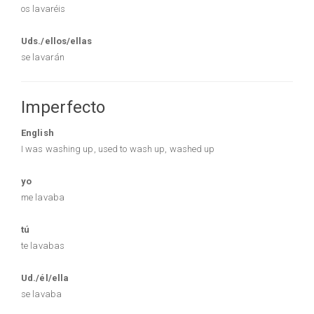
os lavaréis
Uds./ellos/ellas
se lavarán
Imperfecto
English
I was washing up, used to wash up, washed up
yo
me lavaba
tú
te lavabas
Ud./él/ella
se lavaba