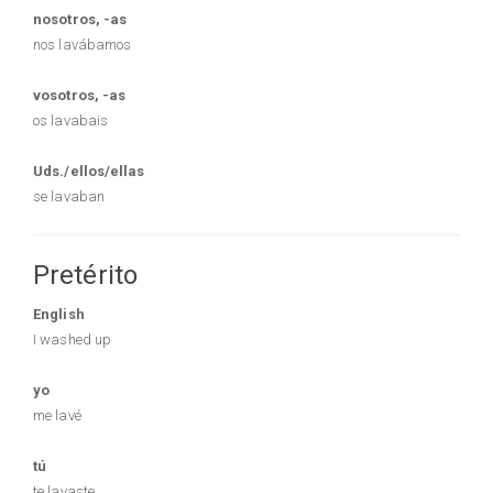
nosotros, -as
nos lavábamos
vosotros, -as
os lavabais
Uds./ellos/ellas
se lavaban
Pretérito
English
I washed up
yo
me lavé
tú
te lavaste