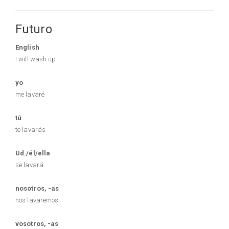
Futuro
English
I will wash up
yo
me lavaré
tú
te lavarás
Ud./él/ella
se lavará
nosotros, -as
nos lavaremos
vosotros, -as