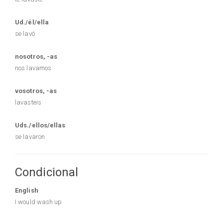
Ud./él/ella
se lavó
nosotros, -as
nos lavamos
vosotros, -as
lavasteis
Uds./ellos/ellas
se lavaron
Condicional
English
I would wash up