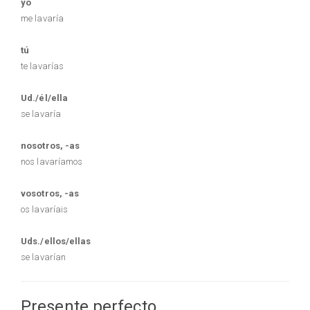
yo
me lavaría
tú
te lavarías
Ud./él/ella
se lavaría
nosotros, -as
nos lavaríamos
vosotros, -as
os lavaríais
Uds./ellos/ellas
se lavarían
Presente perfecto