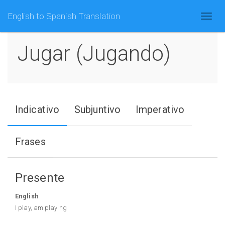
English to Spanish Translation
Jugar (jugando)
Indicativo
Subjuntivo
Imperativo
Frases
Presente
English
I play, am playing