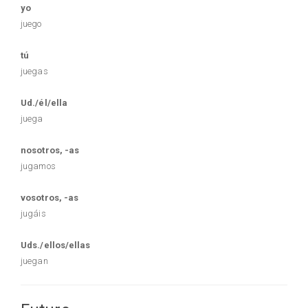
yo
juego
tú
juegas
Ud./él/ella
juega
nosotros, -as
jugamos
vosotros, -as
jugáis
Uds./ellos/ellas
juegan