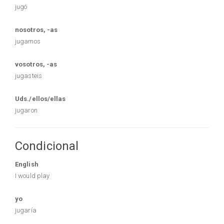
jugó
nosotros, -as
jugamos
vosotros, -as
jugasteis
Uds./ellos/ellas
jugaron
Condicional
English
I would play
yo
jugaría