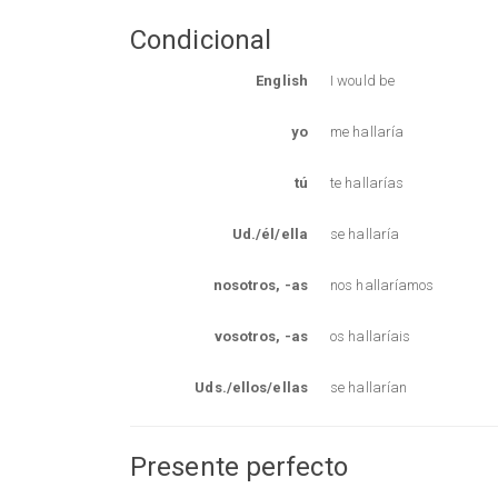
Condicional
English
I would be
yo
me hallaría
tú
te hallarías
Ud./él/ella
se hallaría
nosotros, -as
nos hallaríamos
vosotros, -as
os hallaríais
Uds./ellos/ellas
se hallarían
Presente perfecto