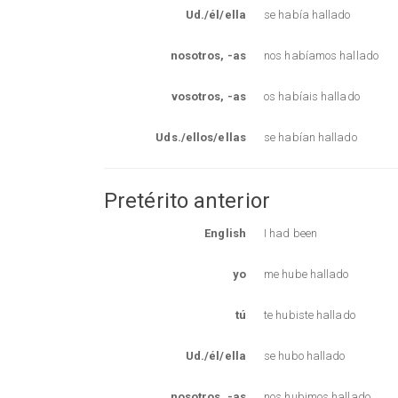
Ud./él/ella
se había hallado
nosotros, -as
nos habíamos hallado
vosotros, -as
os habíais hallado
Uds./ellos/ellas
se habían hallado
Pretérito anterior
English
I had been
yo
me hube hallado
tú
te hubiste hallado
Ud./él/ella
se hubo hallado
nosotros, -as
nos hubimos hallado