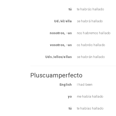
tú
te habrás hallado
Ud./él/ella
se habrá hallado
nosotros, -as
nos habremos hallado
vosotros, -as
os habréis hallado
Uds./ellos/ellas
se habrán hallado
Pluscuamperfecto
English
I had been
yo
me había hallado
tú
te habías hallado