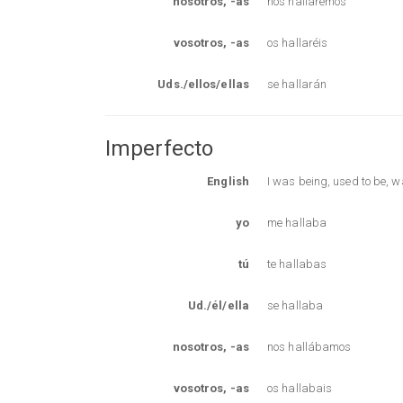
nosotros, -as
nos hallaremos
vosotros, -as
os hallaréis
Uds./ellos/ellas
se hallarán
Imperfecto
English
I was being, used to be, 
yo
me hallaba
tú
te hallabas
Ud./él/ella
se hallaba
nosotros, -as
nos hallábamos
vosotros, -as
os hallabais