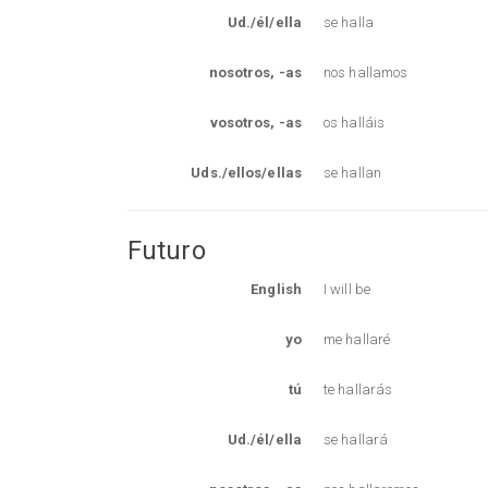
Ud./él/ella
se halla
nosotros, -as
nos hallamos
vosotros, -as
os halláis
Uds./ellos/ellas
se hallan
Futuro
English
I will be
yo
me hallaré
tú
te hallarás
Ud./él/ella
se hallará