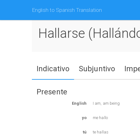
English to Spanish Translation
Hallarse (hallánd
Indicativo
Subjuntivo
Impe
Presente
English
I am, am being
yo
me hallo
tú
te hallas