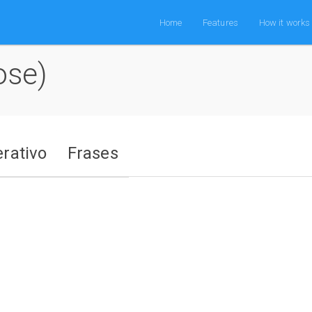
Home
Features
How it works
ose)
rativo
Frases