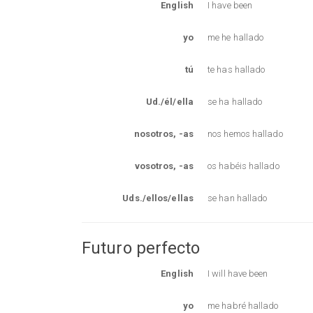
English
I have been
yo
me he hallado
tú
te has hallado
Ud./él/ella
se ha hallado
nosotros, -as
nos hemos hallado
vosotros, -as
os habéis hallado
Uds./ellos/ellas
se han hallado
Futuro perfecto
English
I will have been
yo
me habré hallado