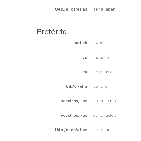
Uds./ellos/ellas
se hallaban
Pretérito
English
I was
yo
me hallé
tú
te hallaste
Ud./él/ella
se halló
nosotros, -as
nos hallamos
vosotros, -as
os hallasteis
Uds./ellos/ellas
se hallaron