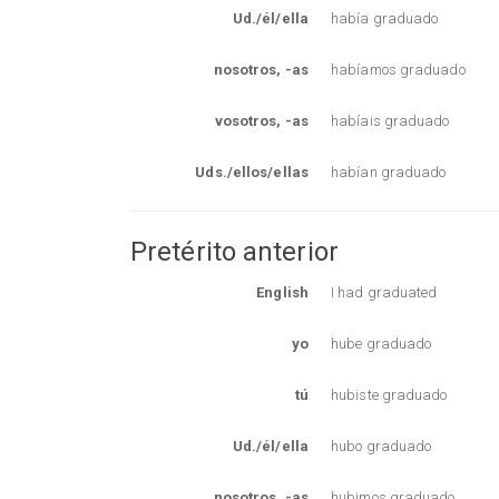
Ud./él/ella
había graduado
nosotros, -as
habíamos graduado
vosotros, -as
habíais graduado
Uds./ellos/ellas
habían graduado
Pretérito anterior
English
I had graduated
yo
hube graduado
tú
hubiste graduado
Ud./él/ella
hubo graduado
nosotros, -as
hubimos graduado