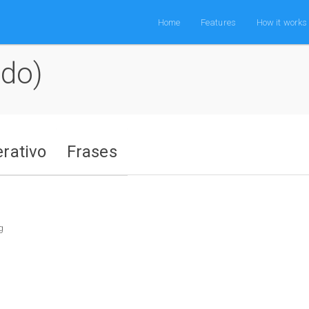
Home
Features
How it works
ndo)
rativo
Frases
g