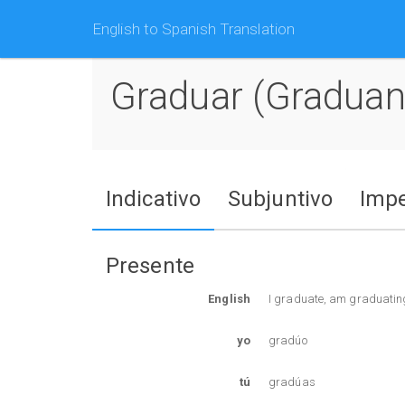
English to Spanish Translation
Graduar (gradua
Indicativo
Subjuntivo
Impe
Presente
English
I graduate, am graduatin
yo
gradúo
tú
gradúas