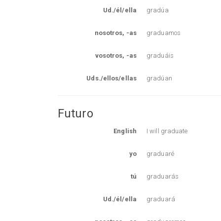
Ud./él/ella
gradúa
nosotros, -as
graduamos
vosotros, -as
graduáis
Uds./ellos/ellas
gradúan
Futuro
English
I will graduate
yo
graduaré
tú
graduarás
Ud./él/ella
graduará