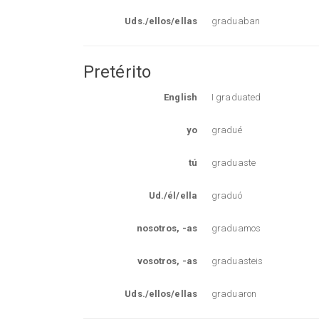
Uds./ellos/ellas
graduaban
Pretérito
English
I graduated
yo
gradué
tú
graduaste
Ud./él/ella
graduó
nosotros, -as
graduamos
vosotros, -as
graduasteis
Uds./ellos/ellas
graduaron