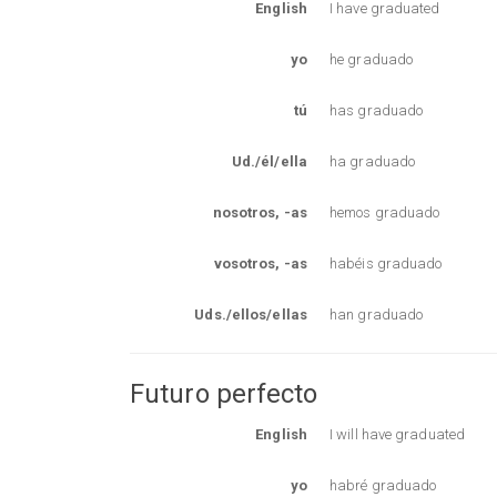
English
I have graduated
yo
he graduado
tú
has graduado
Ud./él/ella
ha graduado
nosotros, -as
hemos graduado
vosotros, -as
habéis graduado
Uds./ellos/ellas
han graduado
Futuro perfecto
English
I will have graduated
yo
habré graduado