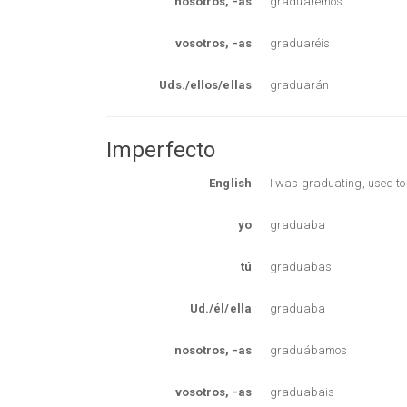
nosotros, -as
graduaremos
vosotros, -as
graduaréis
Uds./ellos/ellas
graduarán
Imperfecto
English
I was graduating, used t
yo
graduaba
tú
graduabas
Ud./él/ella
graduaba
nosotros, -as
graduábamos
vosotros, -as
graduabais