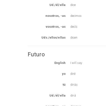
Ud./él/ella
dice
nosotros, -as
decimos
vosotros, -as
decís
Uds./ellos/ellas
dicen
Futuro
English
I will say
yo
diré
tú
dirás
Ud./él/ella
dirá