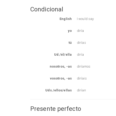
Condicional
English
I would say
yo
diría
tú
dirías
Ud./él/ella
diría
nosotros, -as
diríamos
vosotros, -as
diríais
Uds./ellos/ellas
dirían
Presente perfecto