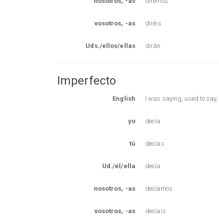
nosotros, -as
diremos
vosotros, -as
diréis
Uds./ellos/ellas
dirán
Imperfecto
English
I was saying, used to say,
yo
decía
tú
decías
Ud./él/ella
decía
nosotros, -as
decíamos
vosotros, -as
decíais