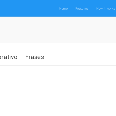
Home
Features
How it works
rativo
Frases