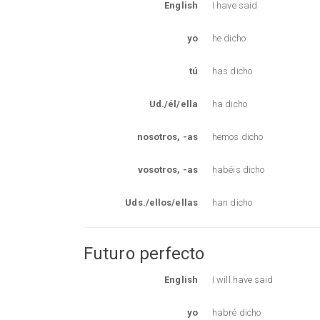
English
I have said
yo
he dicho
tú
has dicho
Ud./él/ella
ha dicho
nosotros, -as
hemos dicho
vosotros, -as
habéis dicho
Uds./ellos/ellas
han dicho
Futuro perfecto
English
I will have said
yo
habré dicho