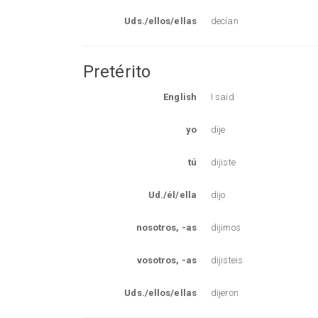
Uds./ellos/ellas
decían
Pretérito
English
I said
yo
dije
tú
dijiste
Ud./él/ella
dijo
nosotros, -as
dijimos
vosotros, -as
dijisteis
Uds./ellos/ellas
dijeron