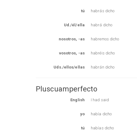
tú
habrás dicho
Ud./él/ella
habrá dicho
nosotros, -as
habremos dicho
vosotros, -as
habréis dicho
Uds./ellos/ellas
habrán dicho
Pluscuamperfecto
English
I had said
yo
había dicho
tú
habías dicho