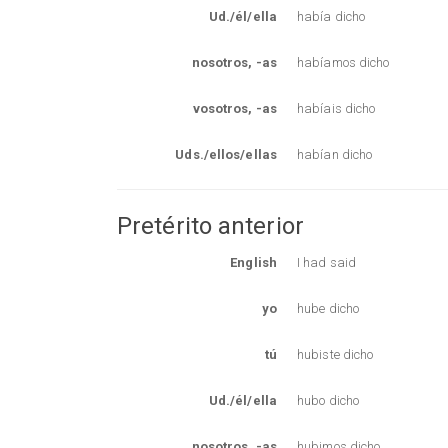
Ud./él/ella
había dicho
nosotros, -as
habíamos dicho
vosotros, -as
habíais dicho
Uds./ellos/ellas
habían dicho
Pretérito anterior
English
I had said
yo
hube dicho
tú
hubiste dicho
Ud./él/ella
hubo dicho
nosotros, -as
hubimos dicho