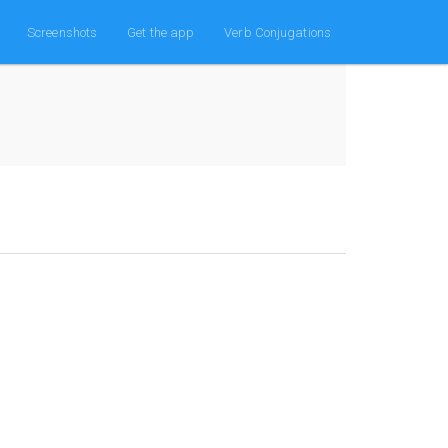
Screenshots
Get the app
Verb Conjugations