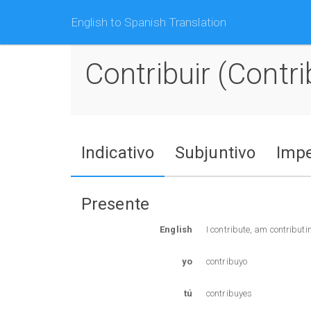
English to Spanish Translation
Contribuir (contr
Indicativo
Subjuntivo
Impe
Presente
English
I contribute, am contributi
yo
contribuyo
tú
contribuyes