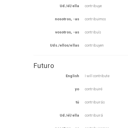
Ud./él/ella
contribuye
nosotros, -as
contribuimos
vosotros, -as
contribuís
Uds./ellos/ellas
contribuyen
Futuro
English
I will contribute
yo
contribuiré
tú
contribuirás
Ud./él/ella
contribuirá