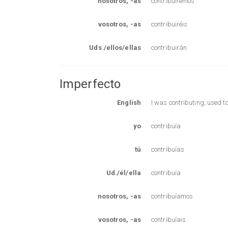
nosotros, -as
contribuiremos
vosotros, -as
contribuiréis
Uds./ellos/ellas
contribuirán
Imperfecto
English
I was contributing, used to
yo
contribuía
tú
contribuías
Ud./él/ella
contribuía
nosotros, -as
contribuíamos
vosotros, -as
contribuíais