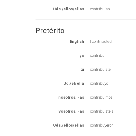
Uds./ellos/ellas
contribuían
Pretérito
English
I contributed
yo
contribuí
tú
contribuiste
Ud./él/ella
contribuyó
nosotros, -as
contribuimos
vosotros, -as
contribuisteis
Uds./ellos/ellas
contribuyeron